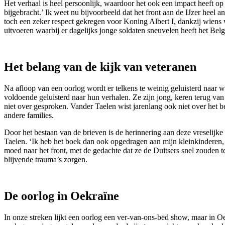
Het verhaal is heel persoonlijk, waardoor het ook een impact heeft o
bijgebracht.’ Ik weet nu bijvoorbeeld dat het front aan de IJzer heel 
toch een zeker respect gekregen voor Koning Albert I, dankzij wiens w
uitvoeren waarbij er dagelijks jonge soldaten sneuvelen heeft het Bel
Het belang van de kijk van veteranen
Na afloop van een oorlog wordt er telkens te weinig geluisterd naar w
voldoende geluisterd naar hun verhalen. Ze zijn jong, keren terug van
niet over gesproken. Vander Taelen wist jarenlang ook niet over het b
andere families.
Door het bestaan van de brieven is de herinnering aan deze vreselijk
Taelen. ‘Ik heb het boek dan ook opgedragen aan mijn kleinkinderen,
moed naar het front, met de gedachte dat ze de Duitsers snel zouden 
blijvende trauma’s zorgen.
De oorlog in Oekraïne
In onze streken lijkt een oorlog een ver-van-ons-bed show, maar in O