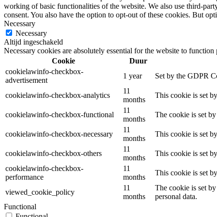
working of basic functionalities of the website. We also use third-pa
consent. You also have the option to opt-out of these cookies. But op
Necessary
Necessary
Altijd ingeschakeld
Necessary cookies are absolutely essential for the website to function
Cookie
Duur
cookielawinfo-checkbox-
1 year
Set by the GDPR Cook
advertisement
11
cookielawinfo-checkbox-analytics
This cookie is set b
months
11
cookielawinfo-checkbox-functional
The cookie is set by
months
11
cookielawinfo-checkbox-necessary
This cookie is set b
months
11
cookielawinfo-checkbox-others
This cookie is set b
months
cookielawinfo-checkbox-
11
This cookie is set 
performance
months
11
The cookie is set by
viewed_cookie_policy
months
personal data.
Functional
Functional