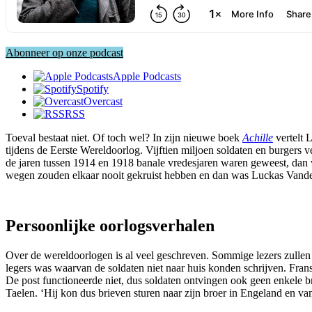
Abonneer op onze podcast
Apple Podcasts
Spotify
Overcast
RSS
Toeval bestaat niet. Of toch wel? In zijn nieuwe boek
Achille
vertelt 
tijdens de Eerste Wereldoorlog. Vijftien miljoen soldaten en burgers 
de jaren tussen 1914 en 1918 banale vredesjaren waren geweest, dan 
wegen zouden elkaar nooit gekruist hebben en dan was Luckas Vander 
Persoonlijke oorlogsverhalen
Over de wereldoorlogen is al veel geschreven. Sommige lezers zullen 
legers was waarvan de soldaten niet naar huis konden schrijven. Frans
De post functioneerde niet, dus soldaten ontvingen ook geen enkele br
Taelen. ‘Hij kon dus brieven sturen naar zijn broer in Engeland en