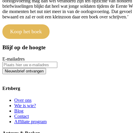
oorlogsvoering mag dan wel veranderd zijn ten opzichte van honderd j
briefwisselingen blijkt dat heel wat jonge soldaten tijdens de Eerst
die momenten het nut niet meer in van de oorlogsvoering. Dat gevoel
bewaard en zal er ooit een kleinzoon daar een boek over schrijven.’
Koop het boek
Blijf op de hoogte
E-mailadres
Nieuwsbrief ontvangen
Ertsberg
Over ons
Wie is wie?
Blog
Contact
Affiliate program