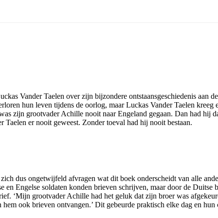
Luckas Vander Taelen over zijn bijzondere ontstaansgeschiedenis aan de
verloren hun leven tijdens de oorlog, maar Luckas Vander Taelen kreeg e
was zijn grootvader Achille nooit naar Engeland gegaan. Dan had hij d
Taelen er nooit geweest. Zonder toeval had hij nooit bestaan.
zich dus ongetwijfeld afvragen wat dit boek onderscheidt van alle ande
e en Engelse soldaten konden brieven schrijven, maar door de Duitse be
ief. ‘Mijn grootvader Achille had het geluk dat zijn broer was afgekeu
 van hem ook brieven ontvangen.’ Dit gebeurde praktisch elke dag en 