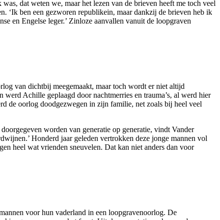
k was, dat weten we, maar het lezen van de brieven heeft me toch veel
elen. ‘Ik ben een gezworen republikein, maar dankzij de brieven heb ik
anse en Engelse leger.’ Zinloze aanvallen vanuit de loopgraven
rlog van dichtbij meegemaakt, maar toch wordt er niet altijd
ven werd Achille geplaagd door nachtmerries en trauma’s, al werd hier
d de oorlog doodgezwegen in zijn familie, net zoals bij heel veel
en doorgegeven worden van generatie op generatie, vindt Vander
erdwijnen.’ Honderd jaar geleden vertrokken deze jonge mannen vol
agen heel wat vrienden sneuvelen. Dat kan niet anders dan voor
se mannen voor hun vaderland in een loopgravenoorlog. De