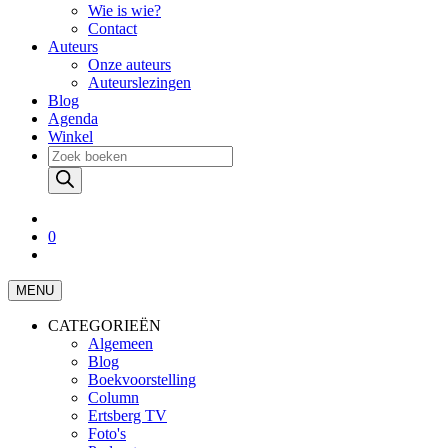
Wie is wie?
Contact
Auteurs
Onze auteurs
Auteurslezingen
Blog
Agenda
Winkel
Producten
zoeken
0
MENU
CATEGORIEËN
Algemeen
Blog
Boekvoorstelling
Column
Ertsberg TV
Foto's