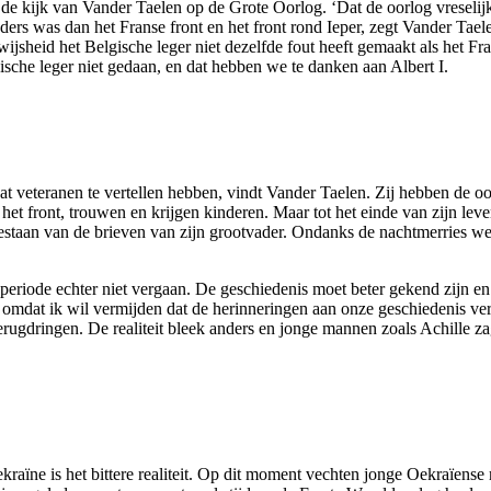
p de kijk van Vander Taelen op de Grote Oorlog. ‘Dat de oorlog vreselij
anders was dan het Franse front en het front rond Ieper, zegt Vander Ta
ijsheid het Belgische leger niet dezelfde fout heeft gemaakt als het Fr
gische leger niet gedaan, en dat hebben we te danken aan Albert I.
at veteranen te vertellen hebben, vindt Vander Taelen. Zij hebben de oo
 het front, trouwen en krijgen kinderen. Maar tot het einde van zijn le
estaan van de brieven van zijn grootvader. Ondanks de nachtmerries wer
e periode echter niet vergaan. De geschiedenis moet beter gekend zijn 
 omdat ik wil vermijden dat de herinneringen aan onze geschiedenis v
terugdringen. De realiteit bleek anders en jonge mannen zoals Achille z
ekraïne is het bittere realiteit. Op dit moment vechten jonge Oekraïen