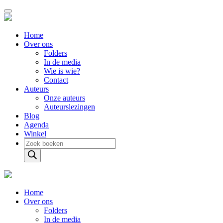
Home
Over ons
Folders
In de media
Wie is wie?
Contact
Auteurs
Onze auteurs
Auteurslezingen
Blog
Agenda
Winkel
Producten
zoeken
Home
Over ons
Folders
In de media