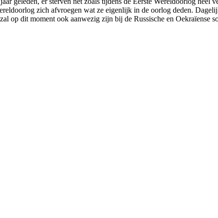
aar geleden, er sterven net zoals tijdens de Eerste Wereldoorlog heel 
e Wereldoorlog zich afvroegen wat ze eigenlijk in de oorlog deden. Dag
 zal op dit moment ook aanwezig zijn bij de Russische en Oekraïense 