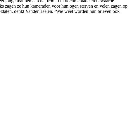
veel jonge mannen aan het front. Uit documentatie en bewaarde
elijks zagen ze hun kameraden voor hun ogen sterven en velen zagen op
soldaten, denkt Vander Taelen. ‘Wie weet worden hun brieven ook