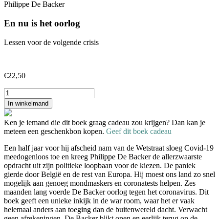
Philippe De Backer
En nu is het oorlog
Lessen voor de volgende crisis
€
22,50
En
nu
In winkelmand
is
het
Ken je iemand die dit boek graag cadeau zou krijgen? Dan kan je
oorlog
meteen een geschenkbon kopen.
Geef dit boek cadeau
aantal
Een half jaar voor hij afscheid nam van de Wetstraat sloeg Covid-19
meedogenloos toe en kreeg Philippe De Backer de allerzwaarste
opdracht uit zijn politieke loopbaan voor de kiezen. De paniek
gierde door België en de rest van Europa. Hij moest ons land zo snel
mogelijk aan genoeg mondmaskers en coronatests helpen. Zes
maanden lang voerde De Backer oorlog tegen het coronavirus. Dit
boek geeft een unieke inkijk in de war room, waar het er vaak
helemaal anders aan toeging dan de buitenwereld dacht. Verwacht
geen afrekeningen. De Backer blikt open en eerlijk terug op de