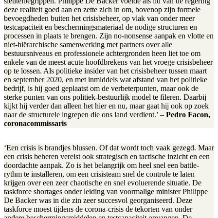
sleutelbegrippen. Philippe De Backer voelde als lid van de regering
deze realiteit goed aan en zette zich in om, bovenop zijn formele
bevoegdheden buiten het crisisbeheer, op vlak van onder meer
testcapaciteit en beschermingsmateriaal de nodige structuren en
processen in plaats te brengen. Zijn no-nonsense aanpak en vlotte en
niet-hiërarchische samenwerking met partners over alle
bestuursniveaus en professionele achtergronden heen liet toe om
enkele van de meest acute hoofdbrekens van het vroege crisisbeheer
op te lossen. Als politieke insider van het crisisbeheer tussen maart
en september 2020, en met inmiddels wat afstand van het politieke
bedrijf, is hij goed geplaatst om de verbeterpunten, maar ook de
sterke punten van ons politiek-bestuurlijk model te fileren. Daarbij
kijkt hij verder dan alleen het hier en nu, maar gaat hij ook op zoek
naar de structurele ingrepen die ons land verdient.’ –
Pedro Facon,
coronacommissaris
‘Een crisis is brandjes blussen. Of dat wordt toch vaak gezegd. Maar
een crisis beheren vereist ook strategisch en tactische inzicht en een
doordachte aanpak. Zo is het belangrijk om heel snel een battle-
rythm te installeren, om een crisisteam snel de controle te laten
krijgen over een zeer chaotische en snel evoluerende situatie. De
taskforce shortages onder leiding van voormalige minister Philippe
De Backer was in die zin zeer succesvol georganiseerd. Deze
taskforce moest tijdens de corona-crisis de tekorten van onder
andere beschermingsmiddelen en testcapaciteit opvangen. De