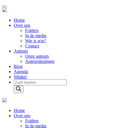
Home
Over ons
Folders
In de media
Wie is wie?
Contact
Auteurs
Onze auteurs
Auteurslezingen
Blog
Agenda
Winkel
Producten
zoeken
Home
Over ons
Folders
In de media