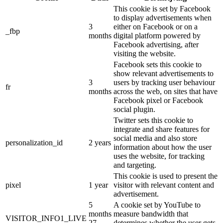
This cookie is set by Facebook
to display advertisements when
3
either on Facebook or on a
_fbp
months
digital platform powered by
Facebook advertising, after
visiting the website.
Facebook sets this cookie to
show relevant advertisements to
3
users by tracking user behaviour
fr
months
across the web, on sites that have
Facebook pixel or Facebook
social plugin.
Twitter sets this cookie to
integrate and share features for
social media and also store
personalization_id
2 years
information about how the user
uses the website, for tracking
and targeting.
This cookie is used to present the
pixel
1 year
visitor with relevant content and
advertisement.
5
A cookie set by YouTube to
months
measure bandwidth that
VISITOR_INFO1_LIVE
27
determines whether the user gets