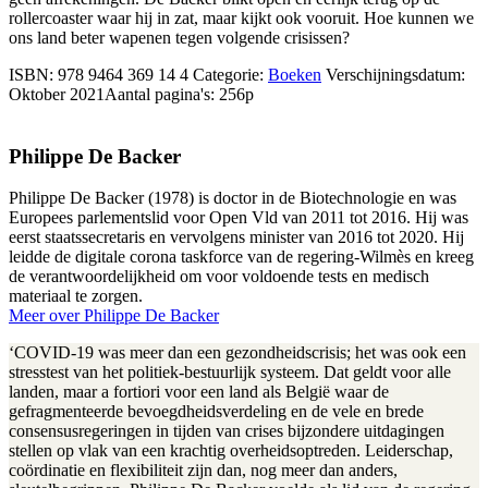
rollercoaster waar hij in zat, maar kijkt ook vooruit. Hoe kunnen we
ons land beter wapenen tegen volgende crisissen?
ISBN:
978 9464 369 14 4
Categorie:
Boeken
Verschijningsdatum:
Oktober 2021
Aantal pagina's:
256p
Philippe De Backer
Philippe De Backer (1978) is doctor in de Biotechnologie en was
Europees parlementslid voor Open Vld van 2011 tot 2016. Hij was
eerst staatssecretaris en vervolgens minister van 2016 tot 2020. Hij
leidde de digitale corona taskforce van de regering-Wilmès en kreeg
de verantwoordelijkheid om voor voldoende tests en medisch
materiaal te zorgen.
Meer over Philippe De Backer
‘COVID-19 was meer dan een gezondheidscrisis; het was ook een
stresstest van het politiek-bestuurlijk systeem. Dat geldt voor alle
landen, maar a fortiori voor een land als België waar de
gefragmenteerde bevoegdheidsverdeling en de vele en brede
consensusregeringen in tijden van crises bijzondere uitdagingen
stellen op vlak van een krachtig overheidsoptreden. Leiderschap,
coördinatie en flexibiliteit zijn dan, nog meer dan anders,