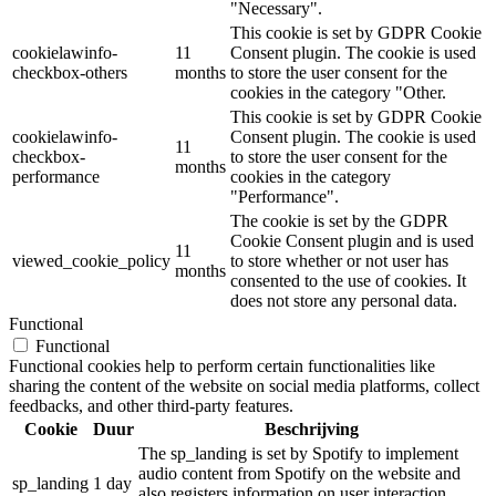
"Necessary".
This cookie is set by GDPR Cookie
cookielawinfo-
11
Consent plugin. The cookie is used
checkbox-others
months
to store the user consent for the
cookies in the category "Other.
This cookie is set by GDPR Cookie
cookielawinfo-
Consent plugin. The cookie is used
11
checkbox-
to store the user consent for the
months
performance
cookies in the category
"Performance".
The cookie is set by the GDPR
Cookie Consent plugin and is used
11
viewed_cookie_policy
to store whether or not user has
months
consented to the use of cookies. It
does not store any personal data.
Functional
Functional
Functional cookies help to perform certain functionalities like
sharing the content of the website on social media platforms, collect
feedbacks, and other third-party features.
Cookie
Duur
Beschrijving
The sp_landing is set by Spotify to implement
audio content from Spotify on the website and
sp_landing
1 day
also registers information on user interaction