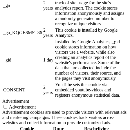
2
track of site usage for the site's
_ga
years
analytics report. The cookie stores
information anonymously and assigns
a randomly generated number to
recognize unique visitors.
2
This cookie is installed by Google
_ga_KQGE8MST86
years
Analytics.
Installed by Google Analytics, _gid
cookie stores information on how
visitors use a website, while also
creating an analytics report of the
_gid
1 day
website's performance. Some of the
data that are collected include the
number of visitors, their source, and
the pages they visit anonymously.
YouTube sets this cookie via
2
CONSENT
embedded youtube-videos and
years
registers anonymous statistical data.
Advertisement
Advertisement
Advertisement cookies are used to provide visitors with relevant ads
and marketing campaigns. These cookies track visitors across
websites and collect information to provide customized ads.
Cookie
Duur
Beschrijving